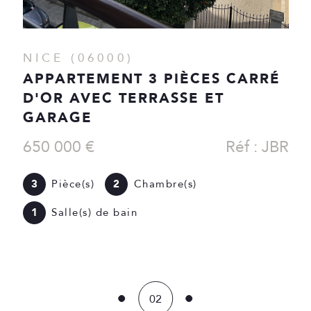
CANNES (06400)
APPARTEMENT 2 PIÈCES - 40 M2
259 000 €
Réf : LN-3
2
Pièce(s)
1
Chambre(s)
03