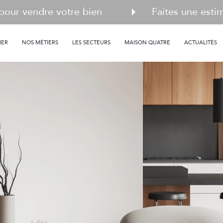
pour vendre votre bien
Faites une esti
MER
NOS MÉTIERS
LES SECTEURS
MAISON QUATRE
ACTUALITÉS
Voir les
13
annonces
professionnels
uer
Estimer
BUDGET
nnée