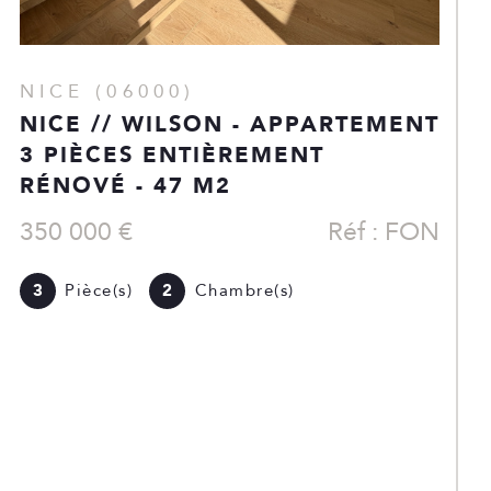
CAGNES-SUR-MER (06800)
FRONT DE MER – 3 PIÈCES AVEC
BALCON, PARKING ET CAVE
449 000 €
Réf : DS24032026
3
Pièce(s)
2
Chambre(s)