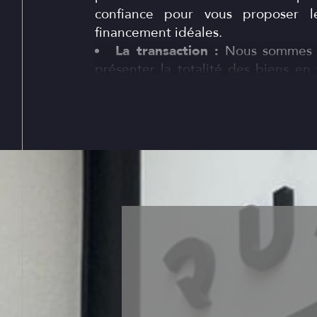
confiance pour vous proposer l
financement idéales.
La transaction :
Nous sommes c
présenter la totalité des biens en
ses alentours.
L'architecture et la rénovation
avec les meilleurs architectes
rénovation et décorateurs d’intérie
ensemble votre projet immob
accompagner ce tout au long de 
encore l’aménagement de vos espac
La location et la gestion :
Enfin
charge la location ainsi que la ges
que ce soit une location annuelle ou