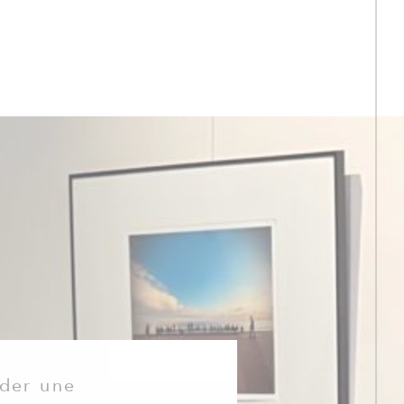
S
nder une