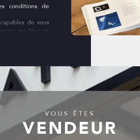
es conditions de
apables de vous
 vente sur Nice et
: Nous collaborons
, entreprises de
ur, afin de définir
ilier, et vous
la rénovation, ou
es.
, nous prenons en
tion de votre bien,
 saisonnière.
VOUS ÊTES
VENDEUR