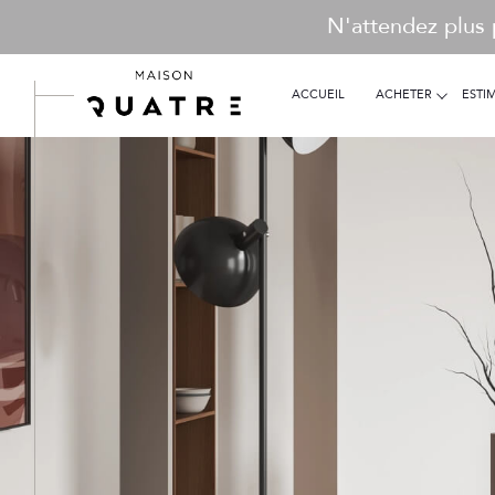
N'attendez plus 
ACCUEIL
ACHETER
ESTI
particuliers
Acheter
Lo
de l'ancien
TYPE DE BIEN
de l'ancien
à l'a
de l'immo pro