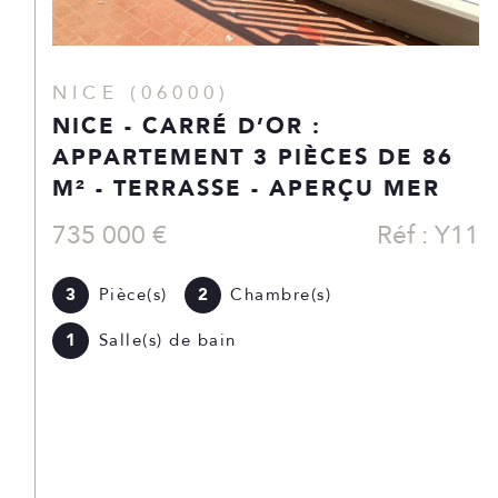
NICE (06000)
NICE // CARAVADOSSI -
APPARTEMENT 3/4 PIÈCES FORT
POTENTIEL - 83 M2
435 000 €
Réf : CVI
3
Pièce(s)
2
Chambre(s)
1
Salle(s) de bain