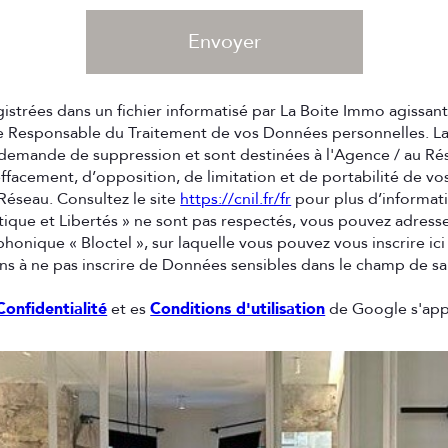
Envoyer
egistrées dans un fichier informatisé par La Boite Immo agissa
te Responsable du Traitement de vos Données personnelles. La 
 demande de suppression et sont destinées à l'Agence / au Rés
d’effacement, d’opposition, de limitation et de portabilité de
éseau. Consultez le site
https://cnil.fr/fr
pour plus d’informati
atique et Libertés » ne sont pas respectés, vous pouvez adres
honique « Bloctel », sur laquelle vous pouvez vous inscrire ici
s à ne pas inscrire de Données sensibles dans le champ de sais
Confidentialité
et es
Conditions d'utilisation
de Google s'app