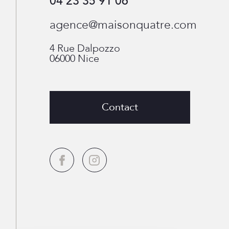
04 23 35 91 06
agence@maisonquatre.com
4 Rue Dalpozzo
06000
Nice
Contact