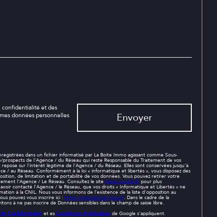
 confidentialité et des
Envoyer
e mes données personnelles
 enregistrées dans un fichier informatisé par La Boite Immo agissant comme Sous-
èle/prospects de l'Agence / du Réseau qui reste Responsable du Traitement de vos
repose sur l'intérêt légitime de l'Agence / du Réseau. Elles sont conservées jusqu'à
e / au Réseau. Conformément à la loi « informatique et libertés », vous disposez des
position, de limitation et de portabilité de vos données. Vous pouvez retirer votre
ment l’Agence / Le Réseau. Consultez le site
https://cnil.fr/fr
pour plus
s avoir contacté l'Agence / le Réseau, que vos droits « Informatique et Libertés » ne
ation à la CNIL. Nous vous informons de l’existence de la liste d'opposition au
us pouvez vous inscrire ici :
https://www.bloctel.gouv.fr
. Dans le cadre de la
tons à ne pas inscrire de Données sensibles dans le champ de saisie libre.
 de Confidentialité
et es
Conditions d'utilisation
de Google s'appliquent.