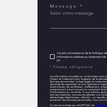
Message *
J'ai pris connaissance de la Politique de
informations relatives au traitement d
(*)*
* Champ obligatoire
Les informations recueillies sur ce formulaire sont
traitant du traitement pour la gestion de la client
Données personnelles. La base légale du traitement 
demande de suppression et sont destinées à l'Agenc
droits d’accès, de rectification, d’effacement, d’op
consentement à tout moment en contactant directe
d’informations sur vos droits. Si vous estimez, aprè
sont pas respectés, vous pouvez adresser une réclam
démarchage téléphonique « Bloctel », sur laquelle vo
protection des Données personnelles, nous vous invi
Ce site est protégé par reCAPTCHA, les
Politiques