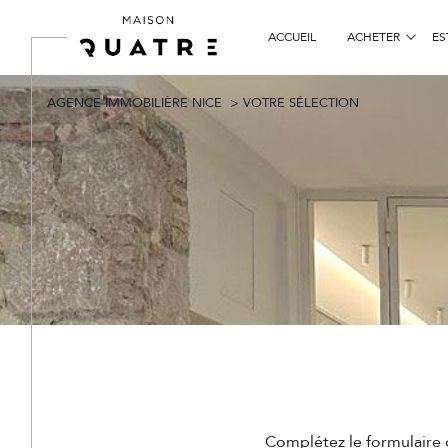
ACCUEIL
ACHETER
ES
particuliers
AGENCE IMMOBILIÈRE NICE
VOTRE SÉLECTION
Acheter
Lo
de l'ancien
TYPE DE BIEN
de l'ancien
à l'a
de l'immo pro
Complétez le formulaire c