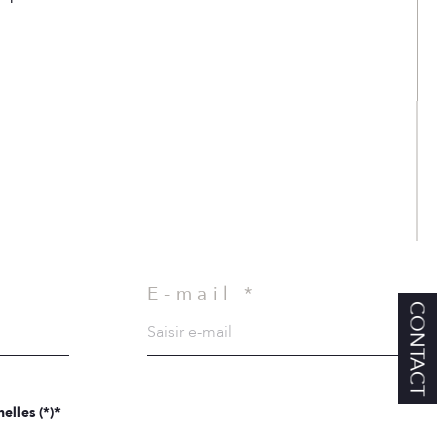
E-mail *
CONTACT
elles (*)*