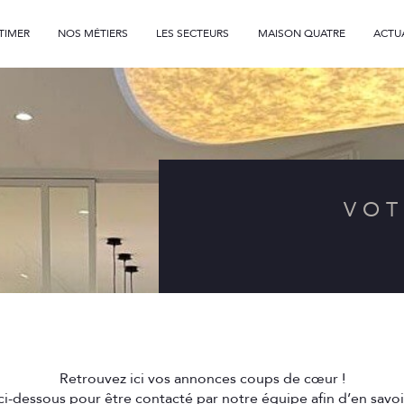
TIMER
NOS MÉTIERS
LES SECTEURS
MAISON QUATRE
ACTU
Voir les
13
annonces
professionnels
uer
Estimer
BUDGET
nnée
VO
Retrouvez ici vos annonces coups de cœur !
i-dessous pour être contacté par notre équipe afin d’en savoir