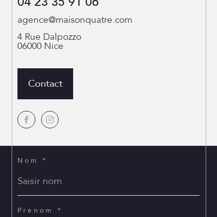
04 23 35 91 06
agence@maisonquatre.com
4 Rue Dalpozzo
06000
Nice
Contact
Nom *
Prénom *