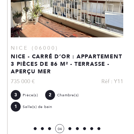
NICE (06000)
NICE - CARRÉ D’OR : APPARTEMENT
3 PIÈCES DE 86 M² - TERRASSE -
APERÇU MER
735 000 €
Réf : Y11
3
2
Pièce(s)
Chambre(s)
1
Salle(s) de bain
04