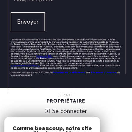
* Champ obligatoire
Envoyer
Les informations recueillies sur ce formulaire sont enregistrées dans un fichier informatisé par La Boite
Immo agissant comme Sous-traitant du traitement pour la gestion de la clientèle/prospects de l'Agence /
du Réseau qui reste Responsable du Traitement de vos Données personnelles. La base légale du traitement
repose sur l'intérêt légitime de l'Agence / du Réseau. Elles sont conservées jusqu'à demande de suppression
et sont destinées à l'Agence / au Réseau. Conformément à la loi « informatique et libertés », vous disposez
des droits d’accès, de rectification, d’effacement, d’opposition, de limitation et de portabilité de vos
données. Vous pouvez retirer votre consentement à tout moment en contactant directement l’Agence / Le
Réseau. Consultez le site
https://cnil.fr/fr
pour plus d’informations sur vos droits. Si vous estimez, après
avoir contacté l'Agence / le Réseau, que vos droits « Informatique et Libertés » ne sont pas respectés, vous
pouvez adresser une réclamation à la CNIL. Nous vous informons de l’existence de la liste d'opposition au
démarchage téléphonique « Bloctel », sur laquelle vous pouvez vous inscrire ici :
https://www.bloctel.gouv.fr
. Dans le cadre de la protection des Données personnelles, nous vous invitons à
ne pas inscrire de Données sensibles dans le champ de saisie libre.
Ce site est protégé par reCAPTCHA, les
Politiques de Confidentialité
et es
Conditions d'utilisation
de
Google s'appliquent.
ESPACE
PROPRIÉTAIRE
Se connecter
NOUS
Comme beaucoup, notre site
ADHÉRONS