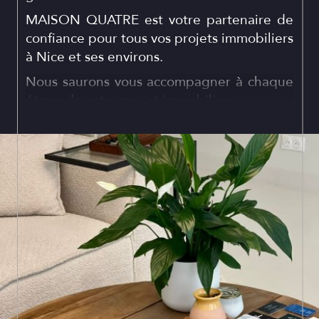
MAISON QUATRE est votre partenaire de
confiance pour tous vos projets immobiliers
à Nice et ses environs.
Nous saurons vous accompagner à chaque
étape de votre projet immobilier :
Le financement :
MAISON QUATRE est
en partenariat avec des courtiers
professionnels et de confiance pour vous
proposer les conditions de financement
idéales.
La transaction :
Nous sommes capables
de vous présenter la totalité des biens en
vente sur Nice et ses alentours.
L'architecture et la rénovation
: Nous
collaborons avec les meilleurs architectes,
entreprises de rénovation et décorateurs