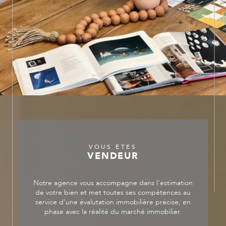
d’intérieur, afin de définir ensemble votre
projet immobilier, et vous accompagner ce
tout au long de la rénovation, ou encore
l’aménagement de vos espaces.
La location et la gestion :
Enfin, nous
prenons en charge la location ainsi que la
gestion de votre bien, que ce soit une
location annuelle ou saisonnière.
VOUS ÊTES
VENDEUR
Notre agence vous accompagne dans l'estimation
de votre bien et met toutes ses compétences au
service d'une évalutation immobilière précise, en
phase avec la réalité du marché immobilier.