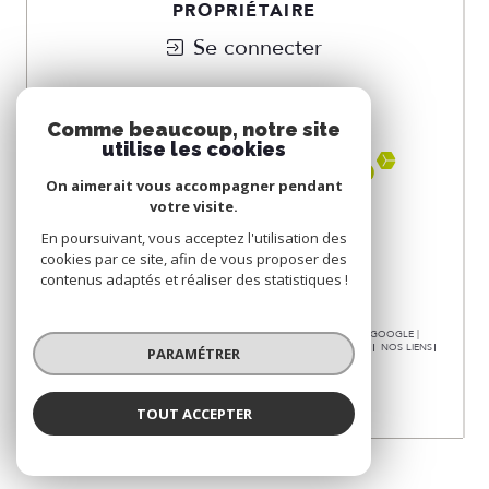
PROPRIÉTAIRE
Se connecter
NOUS
ADHÉRONS
Comme beaucoup, notre site
utilise les cookies
On aimerait vous accompagner pendant
votre visite.
En poursuivant, vous acceptez l'utilisation des
cookies par ce site, afin de vous proposer des
contenus adaptés et réaliser des statistiques !
© 2026 | TOUS DROITS RÉSERVÉS | TRADUCTION POWERED BY GOOGLE |
NOS HONORAIRES
PLAN DU SITE
MENTIONS LÉGALES
ADMIN
NOS LIENS
PARAMÉTRER
POLITIQUE RGPD
COOKIES
TOUT ACCEPTER