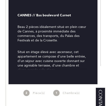
CANNES // Bas boulevard Carnot
Beau 2 pièces idéalement situé en plein cœur 
de Cannes, à proximité immédiate des 
commerces, des transports, du Palais des 
Festivals et de la Croisette.
Situé en étage élevé avec ascenseur, cet 
appartement se compose d’une belle entrée, 
d’un séjour avec cuisine ouverte donnant sur 
une agréable terrasse, d’une chambre et 
d’une grande salle d’eau.
Lumineux et calme, il constitue un excellent 
investissement locatif ou un pied-à-terre idéal 
pour profiter de la vie cannoise.
CONTACT
2
Pièce(s)
1
Chambre(s)
En bon état et climatisé (climatisation 