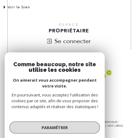
Voir le bien
ESPACE
PROPRIÉTAIRE
Se connecter
NOUS
ADHÉRONS
Comme beaucoup, notre site
utilise les cookies
On aimerait vous accompagner pendant
votre visite.
En poursuivant, vous acceptez l'utilisation des
cookies par ce site, afin de vous proposer des
contenus adaptés et réaliser des statistiques !
© 2026 | TOUS DROITS RÉSERVÉS | TRADUCTION POWERED BY GOOGLE |
NOS HONORAIRES
PLAN DU SITE
MENTIONS LÉGALES
ADMIN
NOS LIENS
PARAMÉTRER
POLITIQUE RGPD
COOKIES