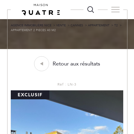
AGENCE IMMOBILIÈRE NICE
VENTE
CANNES
APPARTEMENT
T2
APPARTEMENT 2 PIECES 40 M2
Retour aux résultats
Réf : LN-3
EXCLUSIF