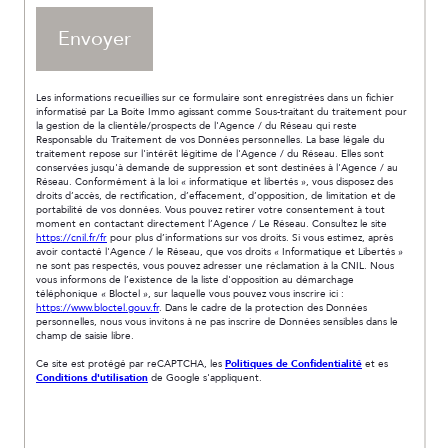
Envoyer
Les informations recueillies sur ce formulaire sont enregistrées dans un fichier
informatisé par La Boite Immo agissant comme Sous-traitant du traitement pour
la gestion de la clientèle/prospects de l'Agence / du Réseau qui reste
Responsable du Traitement de vos Données personnelles. La base légale du
traitement repose sur l'intérêt légitime de l'Agence / du Réseau. Elles sont
conservées jusqu'à demande de suppression et sont destinées à l'Agence / au
Réseau. Conformément à la loi « informatique et libertés », vous disposez des
droits d’accès, de rectification, d’effacement, d’opposition, de limitation et de
portabilité de vos données. Vous pouvez retirer votre consentement à tout
moment en contactant directement l’Agence / Le Réseau. Consultez le site
https://cnil.fr/fr
pour plus d’informations sur vos droits. Si vous estimez, après
avoir contacté l'Agence / le Réseau, que vos droits « Informatique et Libertés »
ne sont pas respectés, vous pouvez adresser une réclamation à la CNIL. Nous
vous informons de l’existence de la liste d'opposition au démarchage
téléphonique « Bloctel », sur laquelle vous pouvez vous inscrire ici :
https://www.bloctel.gouv.fr
. Dans le cadre de la protection des Données
personnelles, nous vous invitons à ne pas inscrire de Données sensibles dans le
champ de saisie libre.
Ce site est protégé par reCAPTCHA, les
Politiques de Confidentialité
et es
Conditions d'utilisation
de Google s'appliquent.