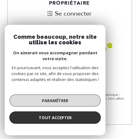
PROPRIÉTAIRE
Se connecter
NOUS
ADHÉRONS
Comme beaucoup, notre site
utilise les cookies
On aimerait vous accompagner pendant
votre visite.
En poursuivant, vous acceptez l'utilisation des
cookies par ce site, afin de vous proposer des
contenus adaptés et réaliser des statistiques !
© 2026 | TOUS DROITS RÉSERVÉS | TRADUCTION POWERED BY GOOGLE |
NOS HONORAIRES
PLAN DU SITE
MENTIONS LÉGALES
ADMIN
NOS LIENS
PARAMÉTRER
POLITIQUE RGPD
COOKIES
TOUT ACCEPTER