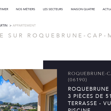
TIMER
NOS MÉTIERS
LES SECTEURS
MAISON QUATRE
ACTU
Voir les
1
annonces
RTIN
APPARTEMENT
professionnels
uer
Estimer
TE SUR ROQUEBRUNE-CAP-
1
LOCALISATION
BUDGET
nnée
rune-Cap-Martin
ROQUEBRUNE-CAP-MARTIN
(06190)
ROQUEBRUNE 
3 PIÈCES DE 5
TERRASSE - VU
PISCINE