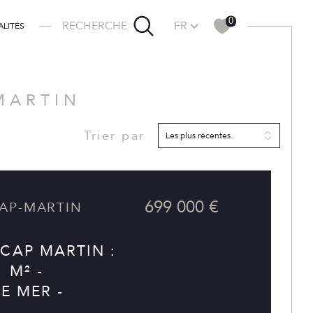
Langue
0
FR
RECHERCHE
ALITÉS
MARTIN
Trier par
Filtrer
Les plus récentes
Réinitialiser les filtres
699 000 €
CAP MARTIN :
1 M² -
E MER -